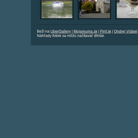
Beží na
UberGallery
|
Mojareuma.sk
|
Pinf.sk
|
Ondrej Vrábel
Náhľady fotiek sa môžu načítavať dlhšie.