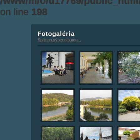
/www/m/o/u17769/public_html/
on line
198
Fotogaléria
Späť na výber albumu...