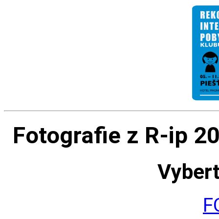
Fotografie z R-ip 2
Vybert
F