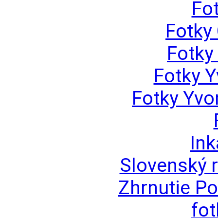
Fo
Fotky 
Fotky
Fotky 
Fotky Yv
Ink
Slovenský r
Zhrnutie Po
fo