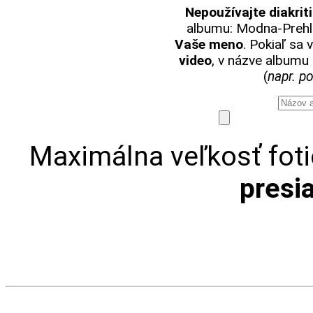
Nepoužívajte diakrit
albumu: Modna-Prehl
Vaše meno
. Pokiaľ sa
video
, v názve album
(
napr. p
Maximálna veľkosť foti
presi