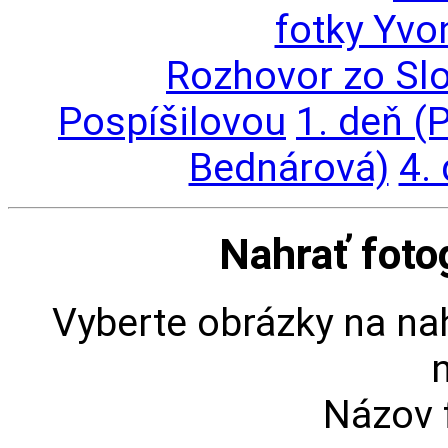
fotky Yv
Rozhovor zo Slo
Pospíšilovou
1. deň (
Bednárová)
4.
Nahrať fotog
Vyberte obrázky na nah
n
Názov 