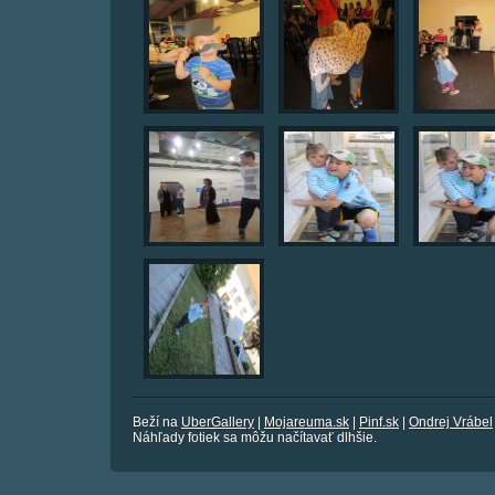
Beží na
UberGallery
|
Mojareuma.sk
|
Pinf.sk
|
Ondrej Vrábel
Náhľady fotiek sa môžu načítavať dlhšie.