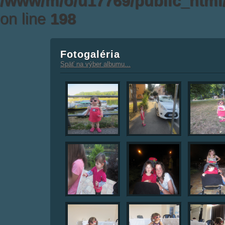
/www/m/o/u17769/public_html/
on line
198
Fotogaléria
Späť na výber albumu...